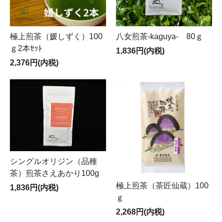
極上煎茶（媛しずく）100
八女煎茶-kaguya- 80ｇ
ｇ2本ｾｯﾄ
1,836円(内税)
2,376円(内税)
シングルオリジン（品種
茶）煎茶さえあかり100g
極上煎茶（茶匠仙蔵）100
1,836円(内税)
ｇ
2,268円(内税)