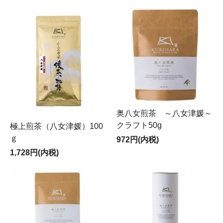
奥八女煎茶 ～八女津媛～
クラフト50g
極上煎茶（八女津媛）100
ｇ
972円(内税)
1,728円(内税)