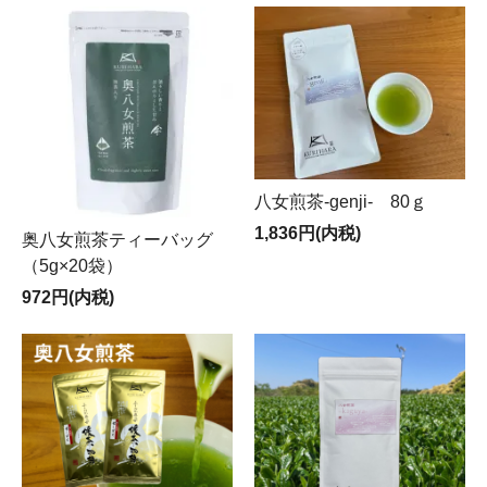
八女煎茶-genji- 80ｇ
1,836円(内税)
奥八女煎茶ティーバッグ
（5g×20袋）
972円(内税)